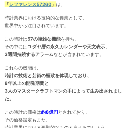
「
レファレンス57260
」
は、
時計業界における技術的な偉業として、
世界中から注目されています。
この時計は
57の複雑な機能
を持ち、
その中には
ユダヤ暦の永久カレンダーや天文表示
、
3週間持続するアラーム
などが含まれています。
これらの機能は、
時計の技術と芸術の極致を体現しており、
8年以上の開発期間と
3人のマスタークラフトマンの手によって生み出されまし
た。
この時計の価格は
約8億円
とされており、
その価格設定もまた、
時計業界における画期的なものと言えるでしょう。