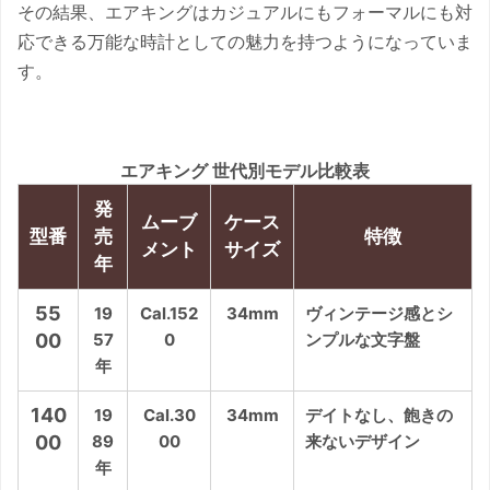
その結果、エアキングはカジュアルにもフォーマルにも対
応できる万能な時計としての魅力を持つようになっていま
す。
エアキング 世代別モデル比較表
発
ムーブ
ケース
型番
売
特徴
メント
サイズ
年
55
19
Cal.152
34mm
ヴィンテージ感とシ
00
57
0
ンプルな文字盤
年
140
19
Cal.30
34mm
デイトなし、飽きの
00
89
00
来ないデザイン
年